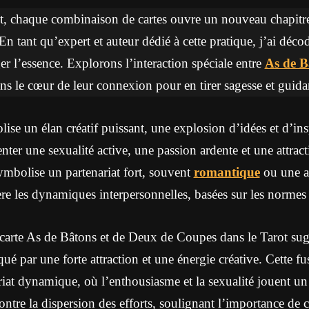
ot, chaque combinaison de cartes ouvre un nouveau chapit
 En tant qu’expert et auteur dédié à cette pratique, j’ai décod
er l’essence. Explorons l’interaction spéciale entre
As de B
ns le cœur de leur connexion pour en tirer sagesse et guida
se un élan créatif puissant, une explosion d’idées et d’insp
nter une sexualité active, une passion ardente et une attrac
bolise un partenariat fort, souvent
romantique
ou une al
ère les dynamiques interpersonnelles, basées sur les normes 
carte As de Bâtons et de Deux de Coupes dans le Tarot su
ué par une forte attraction et une énergie créative. Cette f
riat dynamique, où l’enthousiasme et la sexualité jouent un 
ontre la dispersion des efforts, soulignant l’importance de c