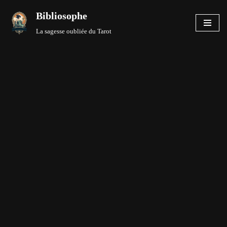
Bibliosophe
Aller
La sagesse oubliée du Tarot
au
contenu