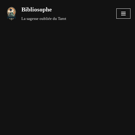
Bibliosophe
Aller
La sagesse oubliée du Tarot
au
contenu