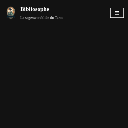
Bibliosophe
Aller
La sagesse oubliée du Tarot
au
contenu