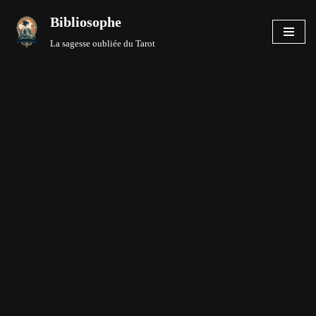
Bibliosophe
Aller
La sagesse oubliée du Tarot
au
contenu