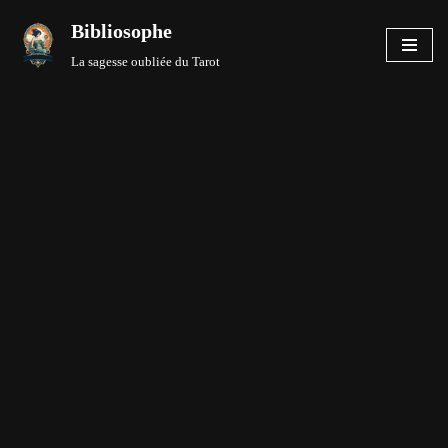
Bibliosophe
Aller
La sagesse oubliée du Tarot
au
contenu