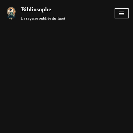
Bibliosophe
Aller
La sagesse oubliée du Tarot
au
contenu