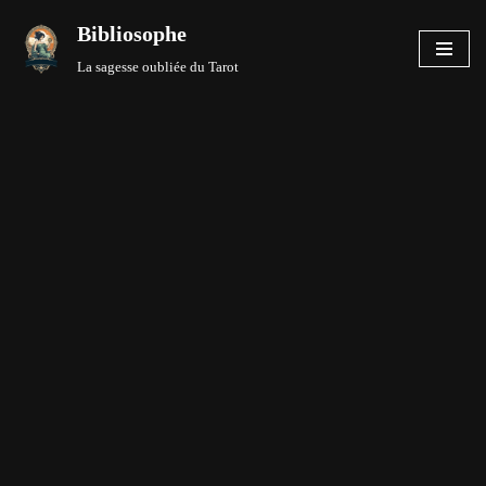
Bibliosophe
Aller
La sagesse oubliée du Tarot
au
contenu