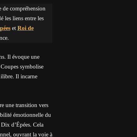
re de compréhension
é les liens entre les
pées
et
Roi de
nce.
ns. Il évoque une
de Coupes symbolise
libre. Il incarne
e une transition vers
tabilité émotionnelle du
e Dix d’Épées. Cela
onnel, ouvrant la voie à