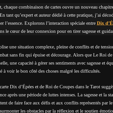
ot, chaque combinaison de cartes ouvre un nouveau chapit
 En tant qu’expert et auteur dédié à cette pratique, j’ai décod
er l’essence. Explorons l’interaction spéciale entre
Dix d’É
ns le cœur de leur connexion pour en tirer sagesse et guida
se une situation complexe, pleine de conflits et de tensio
ombat sans fin qui épuise et décourage. Alors que Le Roi 
le, une capacité à gérer ses sentiments avec sagesse et équi
é à voir le bon côté des choses malgré les difficultés.
carte Dix d’Épées et de Roi de Coupes dans le Tarot suggèr
ience après une période de luttes intenses. La sagesse et la s
nt de faire face aux défis et aux conflits représentés par l
surmonter les obstacles par la réflexion et le soutien émoti