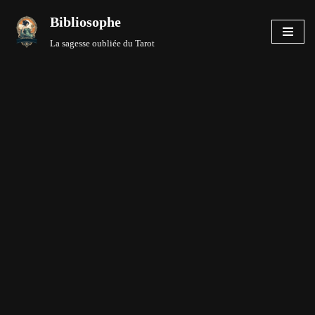
Bibliosophe
Aller
La sagesse oubliée du Tarot
au
contenu