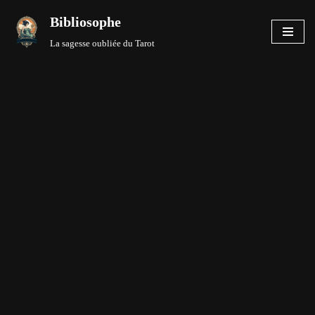
Bibliosophe
Aller
La sagesse oubliée du Tarot
au
contenu