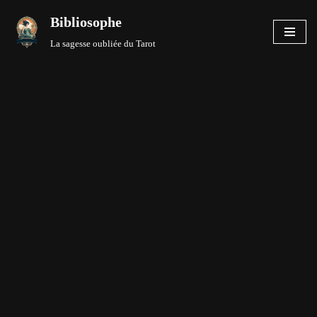
Bibliosophe
Aller
La sagesse oubliée du Tarot
au
contenu