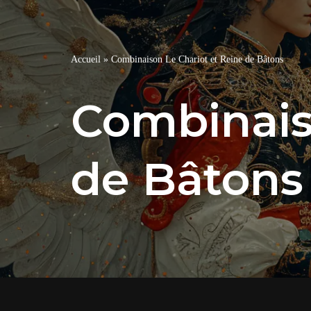
Accueil
»
Combinaison Le Chariot et Reine de Bâtons
Combinais
de Bâtons