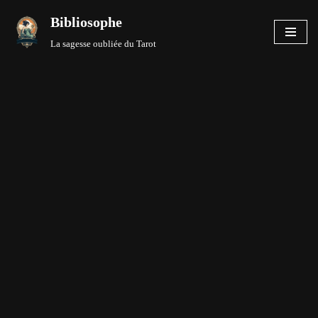
Bibliosophe
Aller
La sagesse oubliée du Tarot
au
contenu