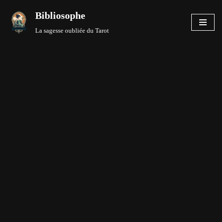
Bibliosophe
Aller
La sagesse oubliée du Tarot
au
contenu