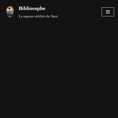
Bibliosophe
Aller
La sagesse oubliée du Tarot
au
contenu