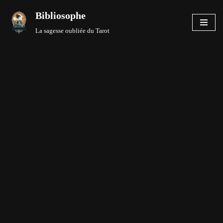
Bibliosophe
Aller
La sagesse oubliée du Tarot
au
contenu