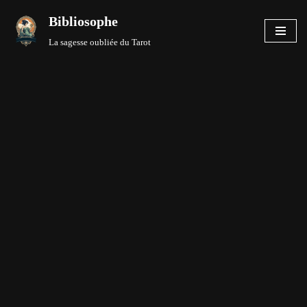
Bibliosophe
Aller
La sagesse oubliée du Tarot
au
contenu