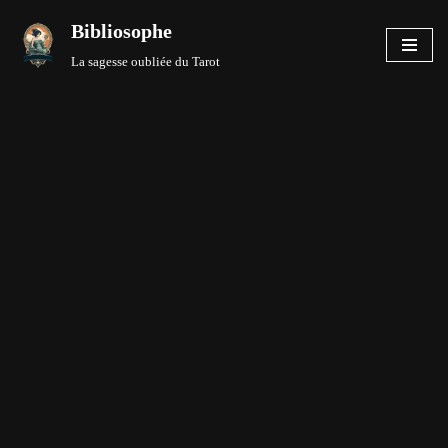
Bibliosophe
Aller
La sagesse oubliée du Tarot
au
contenu