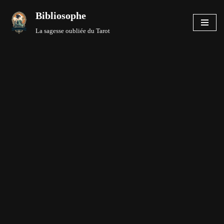
Bibliosophe
Aller
La sagesse oubliée du Tarot
au
contenu