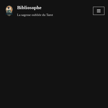
Bibliosophe
Aller
La sagesse oubliée du Tarot
au
contenu