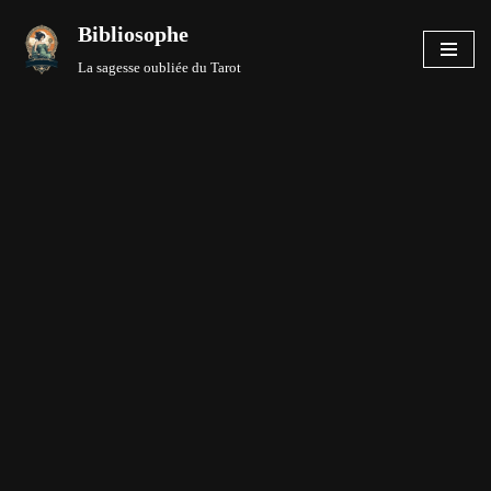
Bibliosophe
Aller
La sagesse oubliée du Tarot
au
contenu