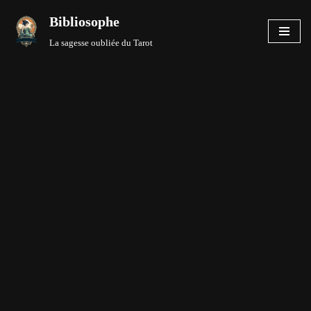
Bibliosophe
Aller
La sagesse oubliée du Tarot
au
contenu