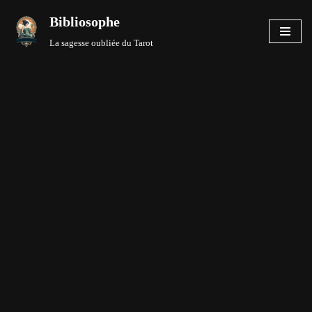
Bibliosophe
Aller
La sagesse oubliée du Tarot
au
contenu