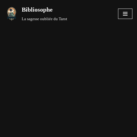
Bibliosophe
Aller
La sagesse oubliée du Tarot
au
contenu