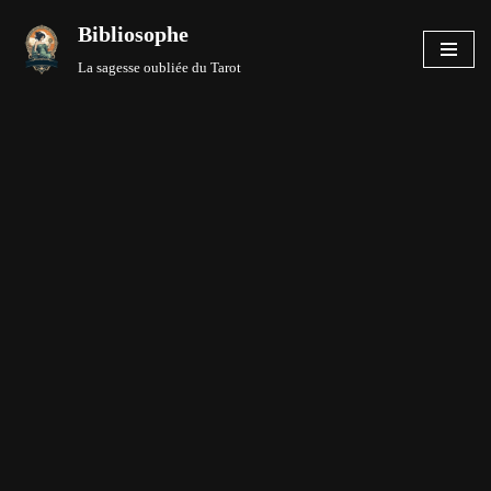
Bibliosophe
Aller
La sagesse oubliée du Tarot
au
contenu