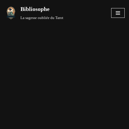
Bibliosophe
Aller
La sagesse oubliée du Tarot
au
contenu