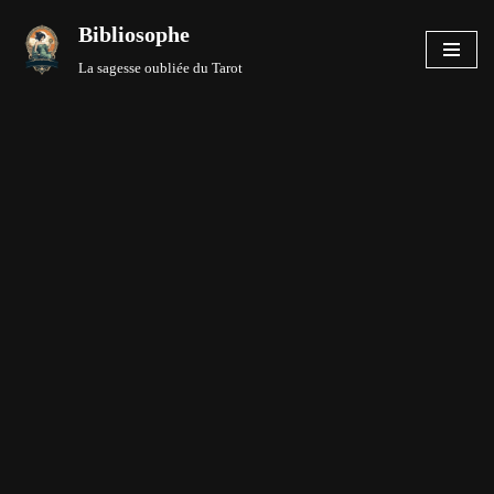
Bibliosophe
Aller
La sagesse oubliée du Tarot
au
contenu