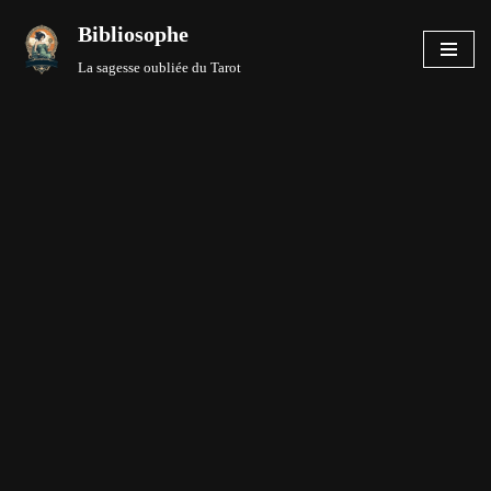
Bibliosophe
Aller
La sagesse oubliée du Tarot
au
contenu