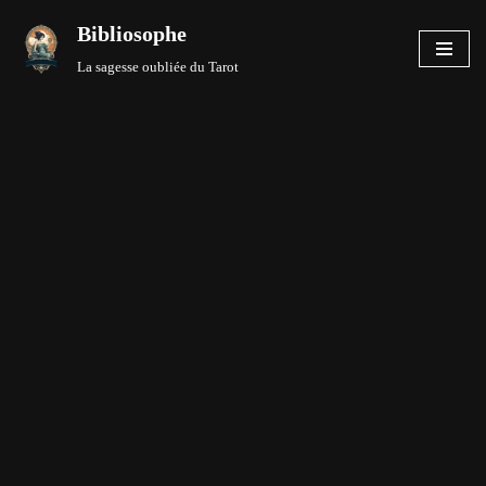
Bibliosophe
Aller
La sagesse oubliée du Tarot
au
contenu