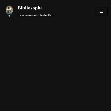
Bibliosophe
Aller
La sagesse oubliée du Tarot
au
contenu