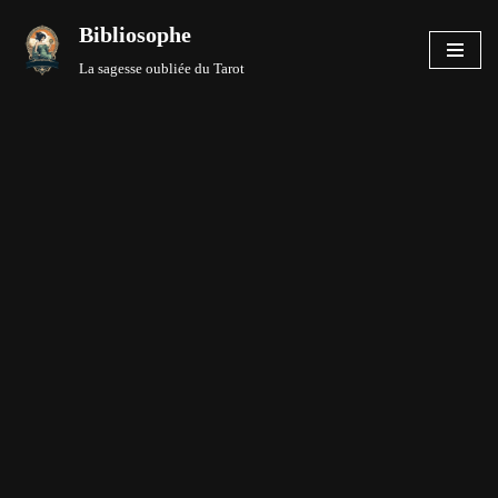
Bibliosophe
Aller
La sagesse oubliée du Tarot
au
contenu