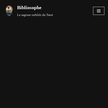
Bibliosophe
Aller
La sagesse oubliée du Tarot
au
contenu