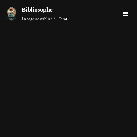
Bibliosophe
Aller
La sagesse oubliée du Tarot
au
contenu