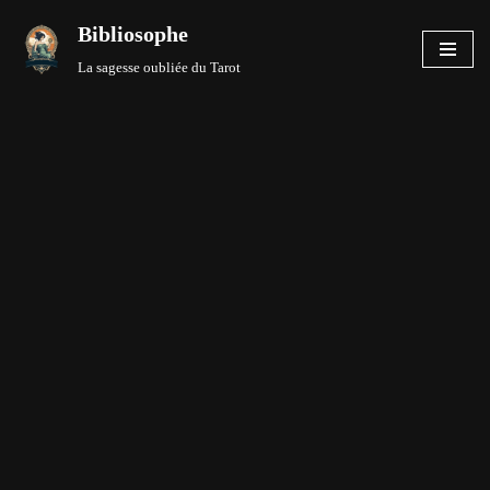
Bibliosophe
Aller
La sagesse oubliée du Tarot
au
contenu