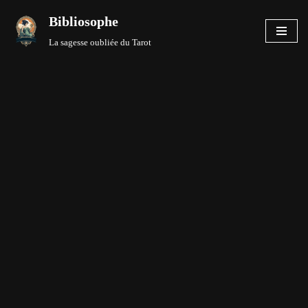
Bibliosophe
Aller
La sagesse oubliée du Tarot
au
contenu