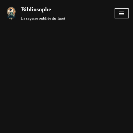
Bibliosophe
Aller
La sagesse oubliée du Tarot
au
contenu