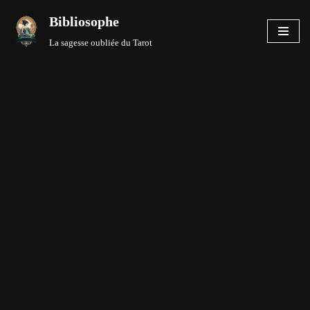
Bibliosophe
Aller
La sagesse oubliée du Tarot
au
contenu