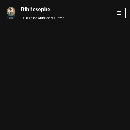
Bibliosophe
Aller
La sagesse oubliée du Tarot
au
contenu