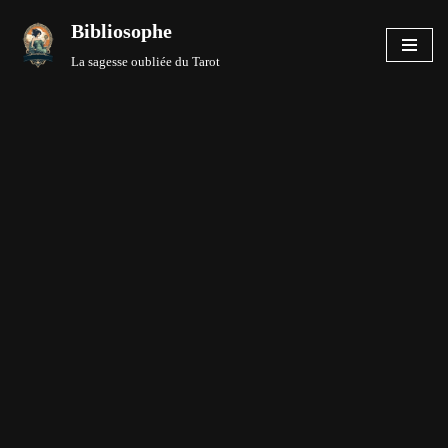
Bibliosophe
Aller
La sagesse oubliée du Tarot
au
contenu