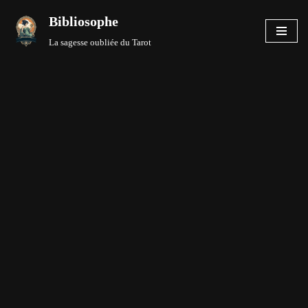
Bibliosophe
Aller
La sagesse oubliée du Tarot
au
contenu