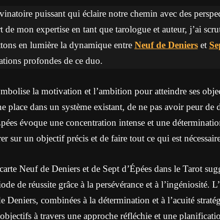
ivinatoire puissant qui éclaire notre chemin avec des perspect
rt de mon expertise en tant que tarologue et auteur, j’ai scru
ettons en lumière la dynamique entre
Neuf de Deniers
et
Se
ications profondes de ce duo.
bolise la motivation et l’ambition pour atteindre ses object
ne place dans un système existant, de ne pas avoir peur de d
ées évoque une concentration intense et une détermination 
r sur un objectif précis et de faire tout ce qui est nécessaire
arte Neuf de Deniers et de Sept d’Épées dans le Tarot sugg
ode de réussite grâce à la persévérance et à l’ingéniosité. L
 Deniers, combinées à la détermination et à l’acuité strat
objectifs à travers une approche réfléchie et une planificati