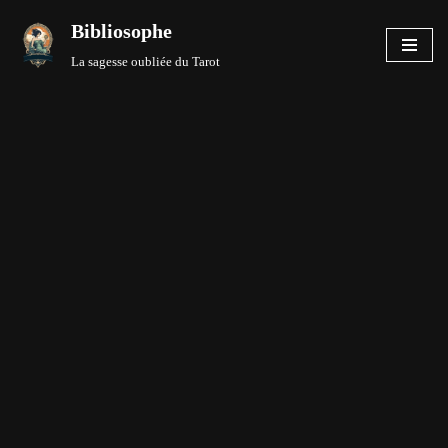
Bibliosophe
Aller
La sagesse oubliée du Tarot
au
contenu