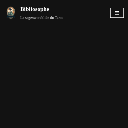
Bibliosophe
Aller
La sagesse oubliée du Tarot
au
contenu