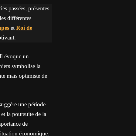
vies passées, présentes
des différentes
upes
et
Roi de
tivant.
Il évoque un
niers symbolise la
nte mais optimiste de
 suggère une période
et la poursuite de la
importance de
situation économique.