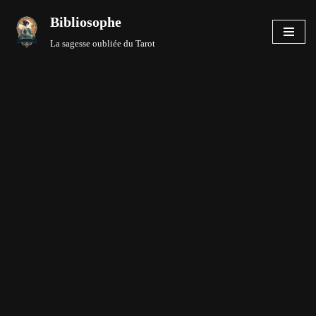
Bibliosophe
Aller
La sagesse oubliée du Tarot
au
contenu