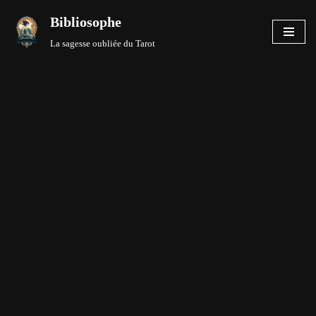
Bibliosophe
Aller
La sagesse oubliée du Tarot
au
contenu