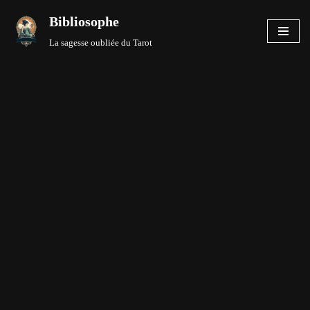
Bibliosophe
Aller
La sagesse oubliée du Tarot
au
contenu