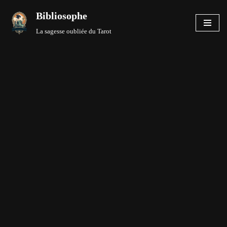
Bibliosophe
Aller
La sagesse oubliée du Tarot
au
contenu