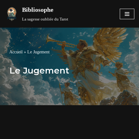
Bibliosophe
Aller
La sagesse oubliée du Tarot
au
contenu
Accueil
»
Le Jugement
Le Jugement